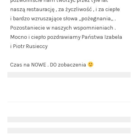
pozwoliliście nam tworzyć przez tyle lat
naszą restaurację , za życzliwość , i za ciepłe
i bardzo wzruszające słowa ,,pożegnania,, .
Pozostaniecie w naszych wspomnieniach .
Mocno i ciepło pozdrawiamy Państwa Izabela
i Piotr Rusieccy
Czas na NOWE . DO zobaczenia