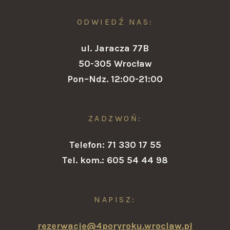
ODWIEDŹ NAS:
ul. Jaracza 77B
50-305 Wrocław
Pon–Ndz. 12:00-21:00
ZADZWOŃ:
Telefon: 71 330 17 55
Tel. kom.: 605 54 44 98
NAPISZ:
rezerwacje@4poryroku.wroclaw.pl